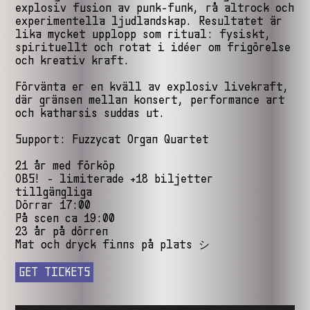
explosiv fusion av punk-funk, rå altrock och
experimentella ljudlandskap. Resultatet är
lika mycket upplopp som ritual: fysiskt,
spirituellt och rotat i idéer om frigörelse
och kreativ kraft.
Förvänta er en kväll av explosiv livekraft,
där gränsen mellan konsert, performance art
och katharsis suddas ut.
Support: Fuzzycat Organ Quartet
21 år med förköp
OBS! - limiterade +18 biljetter
tillgängliga
Dörrar 17:00
På scen ca 19:00
23 år på dörren
Mat och dryck finns på plats シ
GET TICKETS