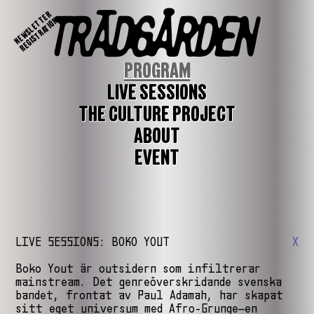
NEWSLETTER
REGISTRATION
PROGRAM
LIVE SESSIONS
THE CULTURE PROJECT
ABOUT
EVENT
LIVE SESSIONS: BOKO YOUT
X
Boko Yout är outsidern som infiltrerar
mainstream. Det genreöverskridande svenska
bandet, frontat av Paul Adamah, har skapat
sitt eget universum med Afro-Grunge–en